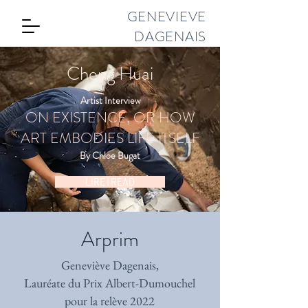
GENEVIEVE
DAGENAIS
Cheng Huai
Artist Interview
ON EXISTENCE, OR HOW
ART EMBODIES LIFE ITSELF
By Chloe Bugat
LIRE | READ
Arprim
Geneviève Dagenais,
Lauréate du Prix Albert-Dumouchel
pour la relève 2022