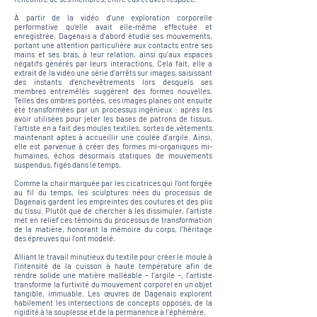
À partir de la vidéo d’une exploration corporelle
performative qu’elle avait elle-même effectuée et
enregistrée, Dagenais a d’abord étudié ses mouvements,
portant une attention particulière aux contacts entre ses
mains et ses bras, à leur relation, ainsi qu’aux espaces
négatifs générés par leurs interactions. Cela fait, elle a
extrait de la vidéo une série d’arrêts sur images, saisissant
des instants d’enchevêtrements lors desquels ses
membres entremêlés suggèrent des formes nouvelles.
Telles des ombres portées, ces images planes ont ensuite
été transformées par un processus ingénieux : après les
avoir utilisées pour jeter les bases de patrons de tissus,
l’artiste en a fait des moules textiles, sortes de vêtements
maintenant aptes à accueillir une coulée d’argile. Ainsi,
elle est parvenue à créer des formes mi-organiques mi-
humaines, échos désormais statiques de mouvements
suspendus, figés dans le temps.
Comme la chair marquée par les cicatrices qui l’ont forgée
au fil du temps, les sculptures nées du processus de
Dagenais gardent les empreintes des coutures et des plis
du tissu. Plutôt que de chercher à les dissimuler, l’artiste
met en relief ces témoins du processus de transformation
de la matière, honorant la mémoire du corps, l’héritage
des épreuves qui l’ont modelé.
Alliant le travail minutieux du textile pour créer le moule à
l’intensité de la cuisson à haute température afin de
rendre solide une matière malléable – l’argile –, l’artiste
transforme la furtivité du mouvement corporel en un objet
tangible, immuable. Les œuvres de Dagenais explorent
habilement les intersections de concepts opposés, de la
rigidité à la souplesse et de la permanence à l’éphémère.