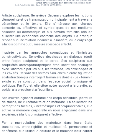
récentes recherches dans le cadre de son premier solo
Ombre portée
au Musée d'art contemporain de Baie-Saint-
Paul
(21.06.25 - 07.09.2025)
.
Crédit Photo. Mathilda Rubio
Artiste sculpteure, Geneviève Dagenais explore les notions
d’empreinte et de transmutation principalement à travers la
céramique et le textile. Elle s’intéresse aux charges
sensorielles, affectives et symboliques de ces médiums
associés au domestique et aux savoirs féminins afin de
susciter une expérience charnelle des objets. Sa pratique
repose sur une relation incarnée à la matière, où le corps agit
à la fois comme outil, mesure et espace affectif.
Inspirée par les approches somatiques et féministes
constructivistes, Geneviève développe un dialogue étroit
entre l’objet sculptural et le corps. Ses sculptures aux
propriétés anthropomorphiques établissent des analogies
avec l’anatomie par les plis, les tensions, les enveloppes et
les cavités. Ce sont des formes à­ mi-chemin entre figuration
et abstraction qui interrogent la manière dont le « je » féminin
existe et se construit dans l’espace social, physique et
politique. Par l’objet, elle situe notre rapport à la gravité, au
poids, à la pression et à l’équilibre.
Ses œuvres agissent comme des corps sensibles, porteurs
de traces, de vulnérabilité et de mémoire. En sollicitant les
perceptions tactiles, kinesthésiques et proprioceptives, elle
active la mémoire corporelle en nous engageant dans une
expérience à la fois physique et affective.
Par la manipulation des matériaux dans leurs états
transitoires, entre rigidité et malléabilité, permanence et
éphémère, elle utilise la couture et le moulage pour capter