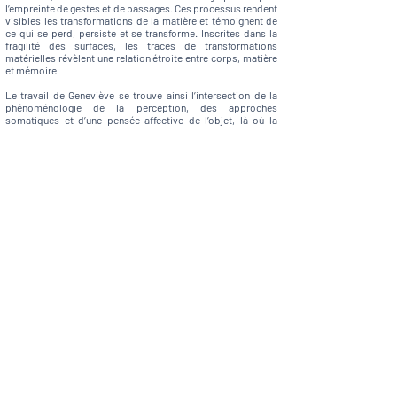
l’empreinte de gestes et de passages. Ces processus rendent
visibles les transformations de la matière et témoignent de
ce qui se perd, persiste et se transforme. Inscrites dans la
fragilité des surfaces, les traces de transformations
matérielles révèlent une relation étroite entre corps, matière
et mémoire.
Le travail de Geneviève se trouve ainsi l’intersection de la
phénoménologie de la perception, des approches
somatiques et d’une pensée affective de l’objet, là où la
matière agit comme un espace d’inscription du corps
féminin, du temps et de l’affect.
Contactez-moi