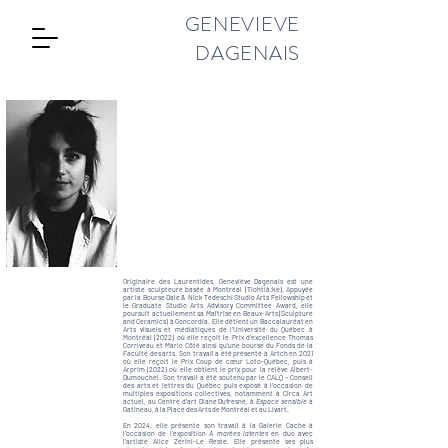
GENEVIEVE
DAGENAIS
Originaire des Laurentides, Geneviève Dagenais est une
artiste sculpteure basée à Montréal (Tiohtià:ke). Appuyée
par la Bourse Dale & Nick Tedeschi Studio Arts Fellowship et
le Graduate Studio Arts Advisory Committee Award, elle
poursuit actuellement sa Maîtrise en Beaux-Arts (Sculpture
and Ceramics) à Concordia. Elle détient un Baccalauréat en
Arts visuels et médiatiques de l’Université du Québec à
Montréal (2022) où elle reçoit le Prix d’excellence Thomas
Corriveau et Mario Côté ainsi qu'une bourse du Fonds de la
Faculté des arts. Son travail a été présenté à Artch en 2021
où elle reçoit le Prix Coup de cœur Loto-Québec, puis à
Arprim (2022) où elle obtient le prix pour la relève Albert-
Dumouchel. Son travail a été soutenu par le CALQ – Conseil
des arts et lettres du Québec puis exposé à l’occasion de
multiples expositions collectives, notamment à Circa Art
actuel, au Centre d'art Diane Dufresne, à
Espace sensible
à
Gatineau, à la Place des Arts de Montréal et au Livart.
En 2024, elle présente son travail à la Galerie Cache à
l’occasion de l'exposition
À marées latentes
en duo avec
l’artiste Alice Zerini-Le Reste. Elle présente ses plus